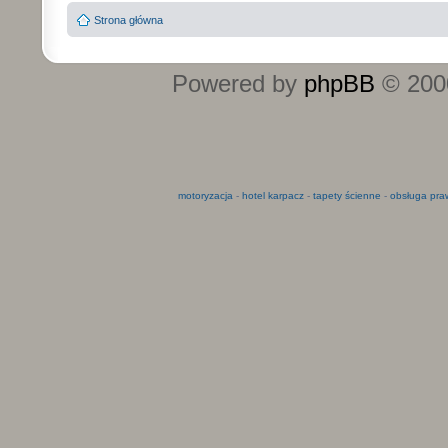
Strona główna
Powered by
phpBB
© 2000
motoryzacja
-
hotel karpacz
-
tapety ścienne
-
obsługa pra