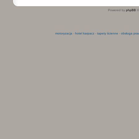
Powered by
phpBB
©
motoryzacja
-
hotel karpacz
-
tapety ścienne
-
obsługa pra