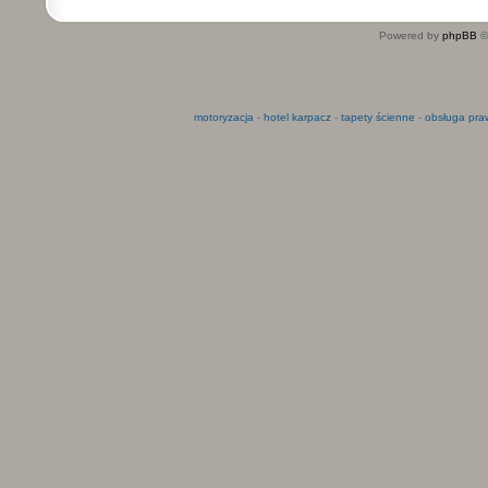
Powered by
phpBB
©
motoryzacja
-
hotel karpacz
-
tapety ścienne
-
obsługa pra