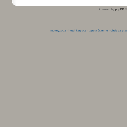
Powered by
phpBB
©
motoryzacja
-
hotel karpacz
-
tapety ścienne
-
obsługa pra