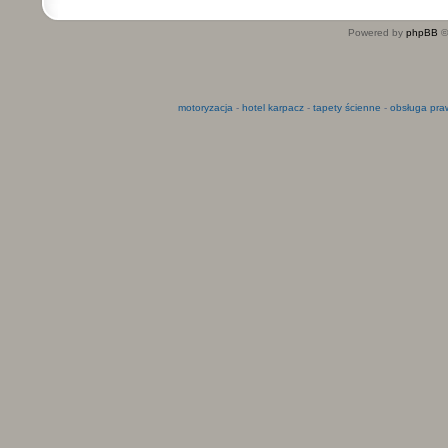
Powered by
phpBB
©
motoryzacja
-
hotel karpacz
-
tapety ścienne
-
obsługa pra