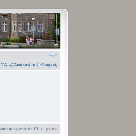
FAQ
Zarejestruj się
Zaloguj się
stkie czasy w strefie UTC + 1 godzina