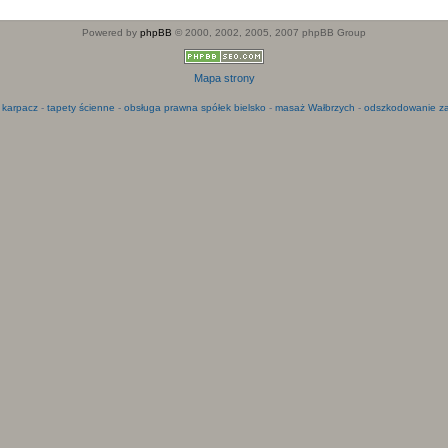
Powered by
phpBB
© 2000, 2002, 2005, 2007 phpBB Group
Mapa strony
 karpacz
-
tapety ścienne
-
obsługa prawna spółek bielsko
-
masaż Wałbrzych
-
odszkodowanie za