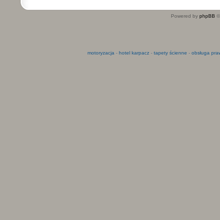
Powered by
phpBB
©
motoryzacja
-
hotel karpacz
-
tapety ścienne
-
obsługa pra