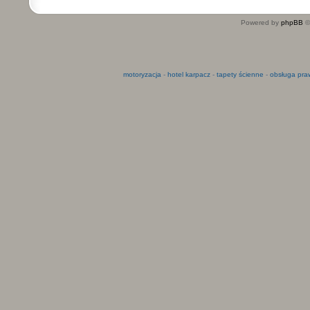
Powered by
phpBB
©
motoryzacja
-
hotel karpacz
-
tapety ścienne
-
obsługa pra