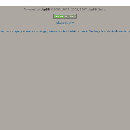
Powered by
phpBB
© 2000, 2002, 2005, 2007 phpBB Group
Mapa strony
 karpacz
-
tapety ścienne
-
obsługa prawna spółek bielsko
-
masaż Wałbrzych
-
odszkodowanie za