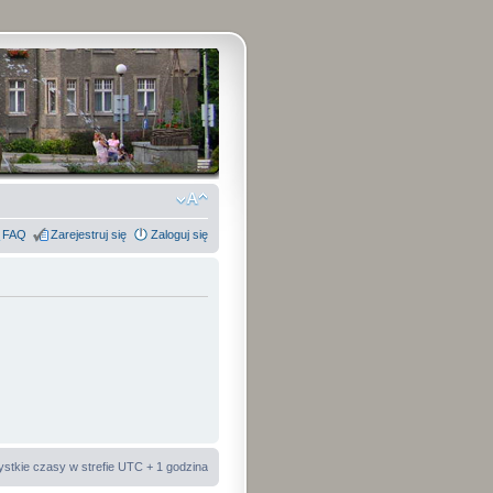
FAQ
Zarejestruj się
Zaloguj się
stkie czasy w strefie UTC + 1 godzina