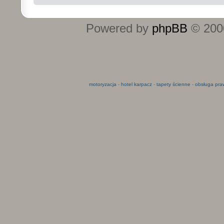
Powered by
phpBB
© 2000
motoryzacja
-
hotel karpacz
-
tapety ścienne
-
obsługa pra