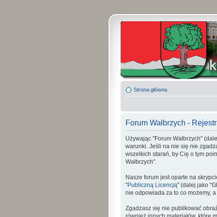
Strona główna
Forum Wałbrzych - Rejestr
Używając "Forum Wałbrzych" (dalej 
warunki. Jeśli na nie się nie zgad
wszelkich starań, by Cię o tym p
Wałbrzych".
Nasze forum jest oparte na skrypci
"
Publiczną Licencją
" (dalej jako 
nie odpowiada za to co możemy, a
Zgadzasz się nie publikować obraź
również innych materiałów, które