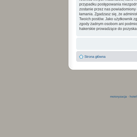
przypadku postępowania niezgodne
zostanie przez nas powiadomiony o
łamania. Zgadzasz się, że admini
Twoich postów. Jako użytkownik zg
zgody żadnym osobom ani podmioto
hakerskie prowadzące do pozyskan
Strona główna
motoryzacja
-
hotel