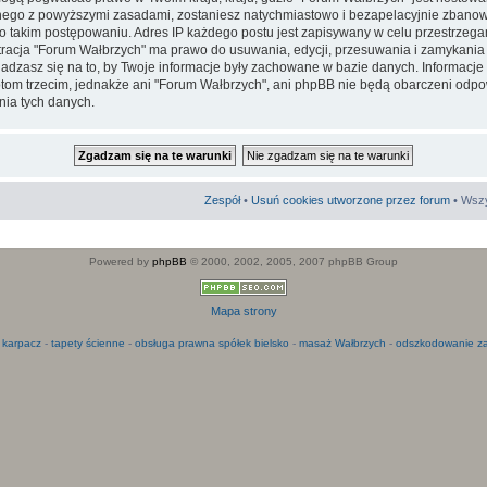
go z powyższymi zasadami, zostaniesz natychmiastowo i bezapelacyjnie zbanowa
 takim postępowaniu. Adres IP każdego postu jest zapisywany w celu przestrzega
stracja "Forum Wałbrzych" ma prawo do usuwania, edycji, przesuwania i zamykani
adzasz się na to, by Twoje informacje były zachowane w bazie danych. Informacje
m trzecim, jednakże ani "Forum Wałbrzych", ani phpBB nie będą obarczeni odpo
ia tych danych.
Zespół
•
Usuń cookies utworzone przez forum
• Wszy
Powered by
phpBB
© 2000, 2002, 2005, 2007 phpBB Group
Mapa strony
 karpacz
-
tapety ścienne
-
obsługa prawna spółek bielsko
-
masaż Wałbrzych
-
odszkodowanie za