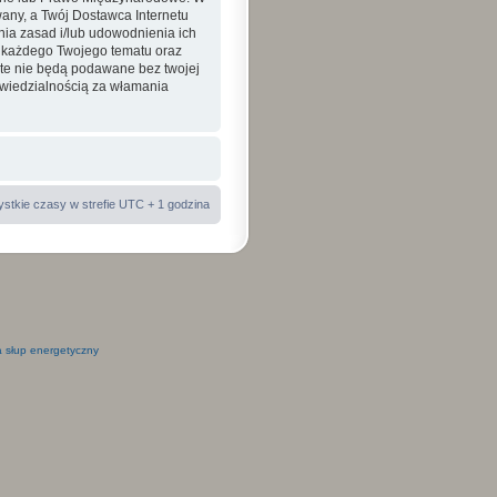
ny, a Twój Dostawca Internetu
nia zasad i/lub udowodnienia ich
a każdego Twojego tematu oraz
 te nie będą podawane bez twojej
wiedzialnością za włamania
stkie czasy w strefie UTC + 1 godzina
 słup energetyczny