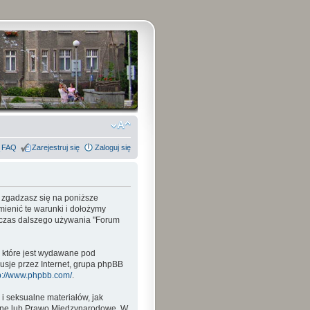
FAQ
Zarejestruj się
Zaloguj się
, zgadzasz się na poniższe
mienić te warunki i dołożymy
odczas dalszego używania "Forum
, które jest wydawane pod
usje przez Internet, grupa phpBB
p://www.phpbb.com/
.
i seksualne materiałów, jak
wane lub Prawo Międzynarodowe. W