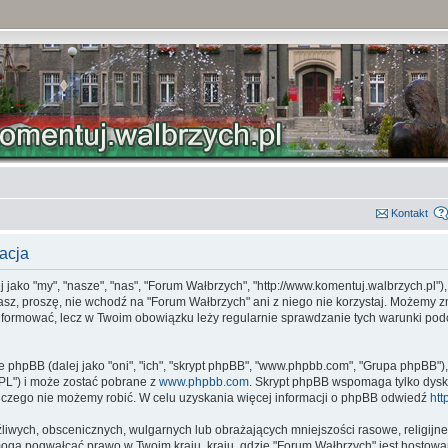
Kontakt
acja
jako "my", "nasze", "nas", "Forum Wałbrzych", "http://www.komentuj.walbrzych.pl")
zasz, proszę, nie wchodź na "Forum Wałbrzych" ani z niego nie korzystaj. Możemy z
oinformować, lecz w Twoim obowiązku leży regularnie sprawdzanie tych warunki p
e phpBB (dalej jako "oni", "ich", "skrypt phpBB", "www.phpbb.com", "Grupa phpBB")
"GPL") i może zostać pobrane z
www.phpbb.com
. Skrypt phpBB wspomaga tylko dysk
 czego nie możemy robić. W celu uzyskania więcej informacji o phpBB odwiedź
htt
liwych, obscenicznych, wulgarnych lub obrażających mniejszości rasowe, religijne 
 mogą pogwałcać prawo w Twoim kraju, kraju, gdzie "Forum Wałbrzych" jest hosto