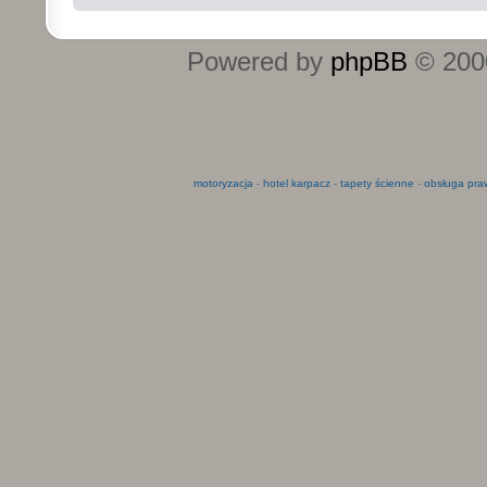
Powered by
phpBB
© 2000
motoryzacja
-
hotel karpacz
-
tapety ścienne
-
obsługa pra