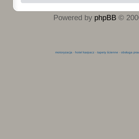
Powered by
phpBB
© 2000
motoryzacja
-
hotel karpacz
-
tapety ścienne
-
obsługa pra