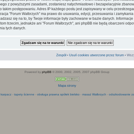
go z powyższymi zasadami, zostaniesz natychmiastowo i bezapelacyjnie zbanowa
 takim postępowaniu. Adres IP każdego postu jest zapisywany w celu przestrzega
stracja "Forum Wałbrzych" ma prawo do usuwania, edycji, przesuwania i zamykani
adzasz się na to, by Twoje informacje były zachowane w bazie danych. Informacje
m trzecim, jednakże ani "Forum Wałbrzych", ani phpBB nie będą obarczeni odpo
ia tych danych.
Zespół
•
Usuń cookies utworzone przez forum
• Wszy
Powered by
phpBB
© 2000, 2002, 2005, 2007 phpBB Group
Mapa strony
 karpacz
-
tapety ścienne
-
obsługa prawna spółek bielsko
-
masaż Wałbrzych
-
odszkodowanie za