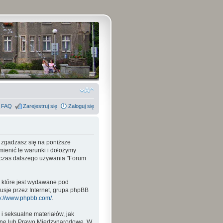
FAQ
Zarejestruj się
Zaloguj się
, zgadzasz się na poniższe
mienić te warunki i dołożymy
odczas dalszego używania "Forum
, które jest wydawane pod
usje przez Internet, grupa phpBB
p://www.phpbb.com/
.
i seksualne materiałów, jak
wane lub Prawo Międzynarodowe. W