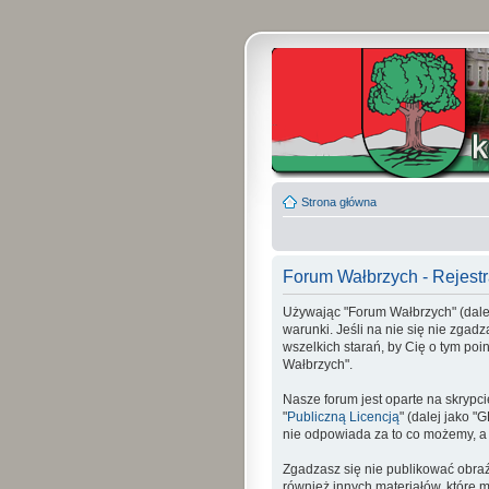
Strona główna
Forum Wałbrzych - Rejestr
Używając "Forum Wałbrzych" (dalej 
warunki. Jeśli na nie się nie zgad
wszelkich starań, by Cię o tym p
Wałbrzych".
Nasze forum jest oparte na skrypci
"
Publiczną Licencją
" (dalej jako 
nie odpowiada za to co możemy, a
Zgadzasz się nie publikować obraź
również innych materiałów, które