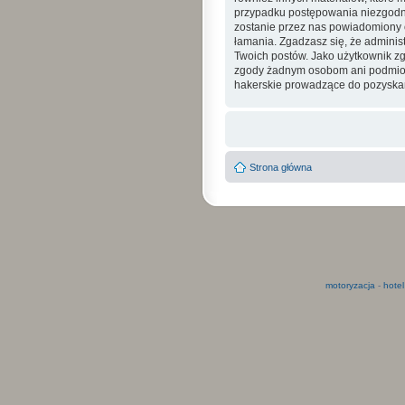
przypadku postępowania niezgodne
zostanie przez nas powiadomiony o
łamania. Zgadzasz się, że admini
Twoich postów. Jako użytkownik zg
zgody żadnym osobom ani podmioto
hakerskie prowadzące do pozyskan
Strona główna
motoryzacja
-
hotel