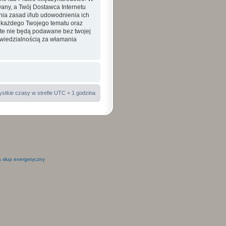
ny, a Twój Dostawca Internetu
nia zasad i/lub udowodnienia ich
a każdego Twojego tematu oraz
 te nie będą podawane bez twojej
wiedzialnością za włamania
stkie czasy w strefie UTC + 1 godzina
 słup energetyczny