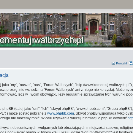
Kontakt
acja
jako "my", "nasze", "nas", "Forum Wałbrzych", "http://www.komentuj.walbrzych.pl")
zasz, proszę, nie wchodź na "Forum Wałbrzych" ani z niego nie korzystaj. Możemy z
oinformować, lecz w Twoim obowiązku leży regularnie sprawdzanie tych warunki p
e phpBB (dalej jako "oni", "ich", "skrypt phpBB", "www.phpbb.com", "Grupa phpBB")
"GPL") i może zostać pobrane z
www.phpbb.com
. Skrypt phpBB wspomaga tylko dysk
 czego nie możemy robić. W celu uzyskania więcej informacji o phpBB odwiedź
htt
liwych, obscenicznych, wulgarnych lub obrażających mniejszości rasowe, religijne 
 mogą pogwałcać prawo w Twoim kraju, kraju, gdzie "Forum Wałbrzych" jest hosto