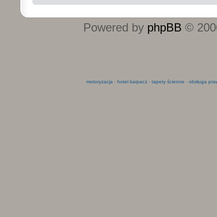
Powered by
phpBB
© 2000
motoryzacja
-
hotel karpacz
-
tapety ścienne
-
obsługa pra