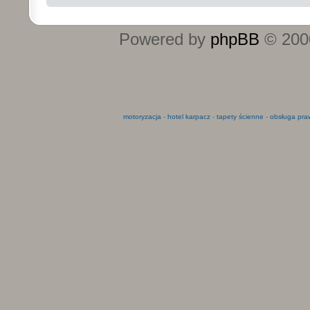
Powered by
phpBB
© 2000
motoryzacja
-
hotel karpacz
-
tapety ścienne
-
obsługa pra