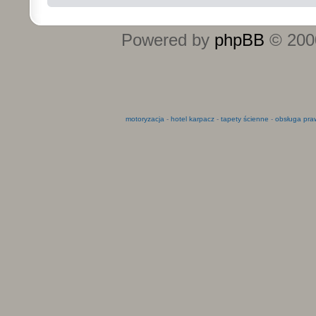
Powered by
phpBB
© 2000
motoryzacja
-
hotel karpacz
-
tapety ścienne
-
obsługa pra