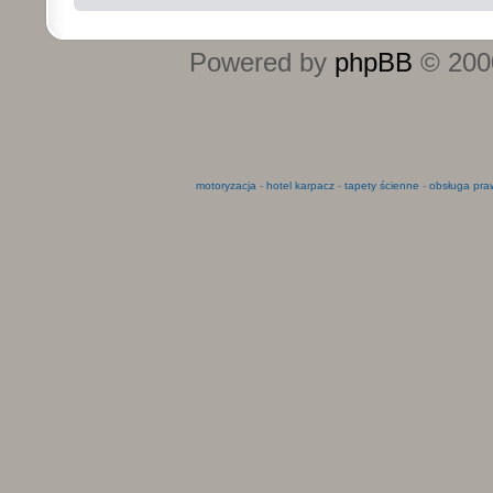
Powered by
phpBB
© 2000
motoryzacja
-
hotel karpacz
-
tapety ścienne
-
obsługa pra