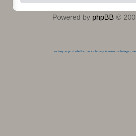
Powered by
phpBB
© 2000
motoryzacja
-
hotel karpacz
-
tapety ścienne
-
obsługa pra