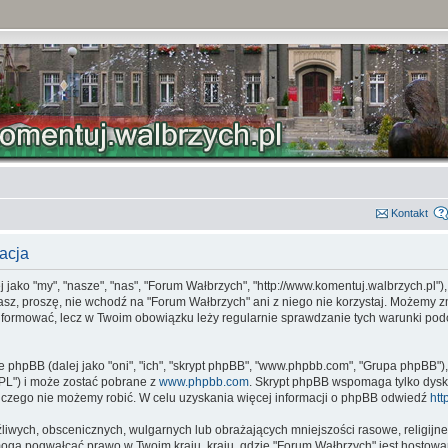
Kontakt
acja
jako "my", "nasze", "nas", "Forum Wałbrzych", "http://www.komentuj.walbrzych.pl")
zasz, proszę, nie wchodź na "Forum Wałbrzych" ani z niego nie korzystaj. Możemy z
oinformować, lecz w Twoim obowiązku leży regularnie sprawdzanie tych warunki p
e phpBB (dalej jako "oni", "ich", "skrypt phpBB", "www.phpbb.com", "Grupa phpBB")
"GPL") i może zostać pobrane z
www.phpbb.com
. Skrypt phpBB wspomaga tylko dysk
 czego nie możemy robić. W celu uzyskania więcej informacji o phpBB odwiedź
htt
liwych, obscenicznych, wulgarnych lub obrażających mniejszości rasowe, religijne 
 mogą pogwałcać prawo w Twoim kraju, kraju, gdzie "Forum Wałbrzych" jest hosto