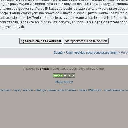
go z powyższymi zasadami, zostaniesz natychmiastowo i bezapelacyjnie zbanowa
 takim postępowaniu. Adres IP każdego postu jest zapisywany w celu przestrzega
stracja "Forum Wałbrzych" ma prawo do usuwania, edycji, przesuwania i zamykani
adzasz się na to, by Twoje informacje były zachowane w bazie danych. Informacje
m trzecim, jednakże ani "Forum Wałbrzych", ani phpBB nie będą obarczeni odpo
ia tych danych.
Zespół
•
Usuń cookies utworzone przez forum
• Wszy
Powered by
phpBB
© 2000, 2002, 2005, 2007 phpBB Group
Mapa strony
 karpacz
-
tapety ścienne
-
obsługa prawna spółek bielsko
-
masaż Wałbrzych
-
odszkodowanie za