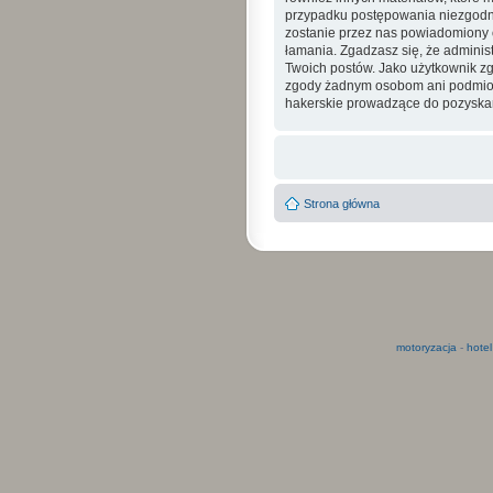
przypadku postępowania niezgodne
zostanie przez nas powiadomiony o
łamania. Zgadzasz się, że admini
Twoich postów. Jako użytkownik zg
zgody żadnym osobom ani podmioto
hakerskie prowadzące do pozyskan
Strona główna
motoryzacja
-
hotel