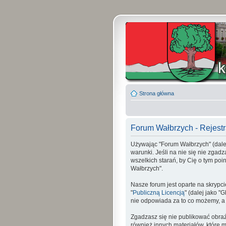
Strona główna
Forum Wałbrzych - Rejestr
Używając "Forum Wałbrzych" (dalej 
warunki. Jeśli na nie się nie zgad
wszelkich starań, by Cię o tym p
Wałbrzych".
Nasze forum jest oparte na skrypci
"
Publiczną Licencją
" (dalej jako 
nie odpowiada za to co możemy, a
Zgadzasz się nie publikować obraź
również innych materiałów, które