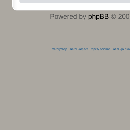
Powered by
phpBB
© 2000
motoryzacja
-
hotel karpacz
-
tapety ścienne
-
obsługa pra