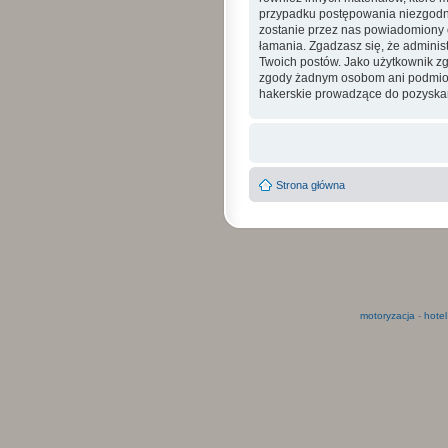
przypadku postępowania niezgodne
zostanie przez nas powiadomiony o
łamania. Zgadzasz się, że admini
Twoich postów. Jako użytkownik zg
zgody żadnym osobom ani podmioto
hakerskie prowadzące do pozyskan
Strona główna
motoryzacja
-
hotel