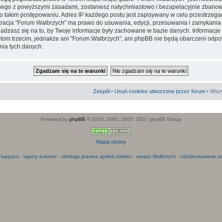
go z powyższymi zasadami, zostaniesz natychmiastowo i bezapelacyjnie zbanowa
 takim postępowaniu. Adres IP każdego postu jest zapisywany w celu przestrzega
stracja "Forum Wałbrzych" ma prawo do usuwania, edycji, przesuwania i zamykani
adzasz się na to, by Twoje informacje były zachowane w bazie danych. Informacje
m trzecim, jednakże ani "Forum Wałbrzych", ani phpBB nie będą obarczeni odpo
ia tych danych.
Zespół
•
Usuń cookies utworzone przez forum
• Wszy
Powered by
phpBB
© 2000, 2002, 2005, 2007 phpBB Group
Mapa strony
 karpacz
-
tapety ścienne
-
obsługa prawna spółek bielsko
-
masaż Wałbrzych
-
odszkodowanie za