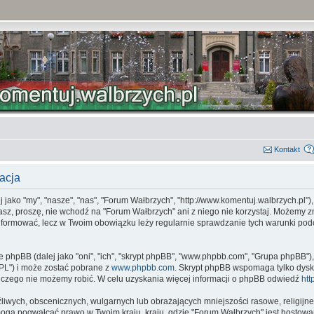
Kontakt
acja
jako "my", "nasze", "nas", "Forum Wałbrzych", "http://www.komentuj.walbrzych.pl")
zasz, proszę, nie wchodź na "Forum Wałbrzych" ani z niego nie korzystaj. Możemy z
oinformować, lecz w Twoim obowiązku leży regularnie sprawdzanie tych warunki p
e phpBB (dalej jako "oni", "ich", "skrypt phpBB", "www.phpbb.com", "Grupa phpBB")
"GPL") i może zostać pobrane z
www.phpbb.com
. Skrypt phpBB wspomaga tylko dysk
 czego nie możemy robić. W celu uzyskania więcej informacji o phpBB odwiedź
htt
liwych, obscenicznych, wulgarnych lub obrażających mniejszości rasowe, religijne 
 mogą pogwałcać prawo w Twoim kraju, kraju, gdzie "Forum Wałbrzych" jest hosto