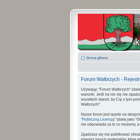
Strona główna
Forum Wałbrzych - Rejestr
Używając "Forum Wałbrzych" (dalej 
warunki. Jeśli na nie się nie zgad
wszelkich starań, by Cię o tym p
Wałbrzych".
Nasze forum jest oparte na skrypci
"
Publiczną Licencją
" (dalej jako 
nie odpowiada za to co możemy, a
Zgadzasz się nie publikować obraź
również innych materiałów, które