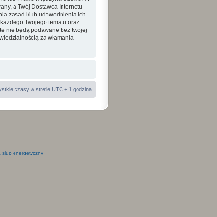
ny, a Twój Dostawca Internetu
nia zasad i/lub udowodnienia ich
a każdego Twojego tematu oraz
 te nie będą podawane bez twojej
wiedzialnością za włamania
stkie czasy w strefie UTC + 1 godzina
 słup energetyczny