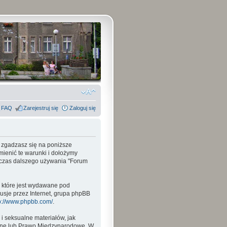
FAQ
Zarejestruj się
Zaloguj się
, zgadzasz się na poniższe
mienić te warunki i dołożymy
odczas dalszego używania "Forum
, które jest wydawane pod
usje przez Internet, grupa phpBB
p://www.phpbb.com/
.
i seksualne materiałów, jak
wane lub Prawo Międzynarodowe. W