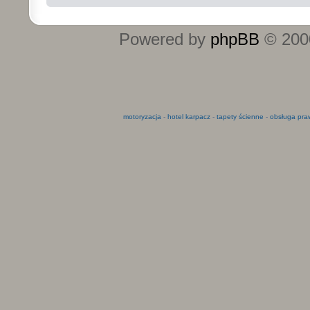
Powered by
phpBB
© 2000
motoryzacja
-
hotel karpacz
-
tapety ścienne
-
obsługa pra