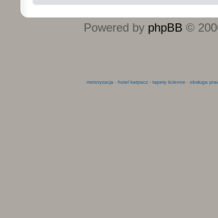
Powered by
phpBB
© 2000
motoryzacja
-
hotel karpacz
-
tapety ścienne
-
obsługa pra