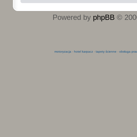
Powered by
phpBB
© 2000
motoryzacja
-
hotel karpacz
-
tapety ścienne
-
obsługa pra