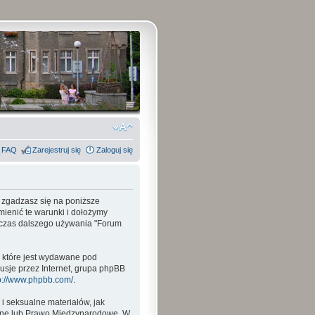
FAQ
Zarejestruj się
Zaloguj się
, zgadzasz się na poniższe
mienić te warunki i dołożymy
odczas dalszego używania "Forum
, które jest wydawane pod
usje przez Internet, grupa phpBB
p://www.phpbb.com/
.
i seksualne materiałów, jak
wane lub Prawo Międzynarodowe. W