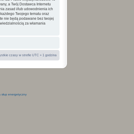
ny, a Twój Dostawca Internetu
nia zasad i/lub udowodnienia ich
a każdego Twojego tematu oraz
 te nie będą podawane bez twojej
wiedzialnością za włamania
stkie czasy w strefie UTC + 1 godzina
 słup energetyczny