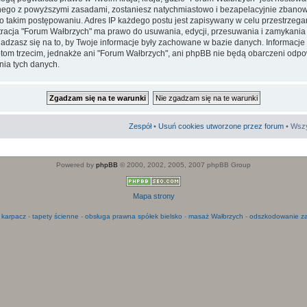
go z powyższymi zasadami, zostaniesz natychmiastowo i bezapelacyjnie zbanowa
 takim postępowaniu. Adres IP każdego postu jest zapisywany w celu przestrzega
stracja "Forum Wałbrzych" ma prawo do usuwania, edycji, przesuwania i zamykani
adzasz się na to, by Twoje informacje były zachowane w bazie danych. Informacje
m trzecim, jednakże ani "Forum Wałbrzych", ani phpBB nie będą obarczeni odpo
ia tych danych.
Zespół
•
Usuń cookies utworzone przez forum
• Wszy
Powered by
phpBB
© 2000, 2002, 2005, 2007 phpBB Group
Mapa strony
 karpacz
-
tapety ścienne
-
obsługa prawna spółek bielsko
-
masaż Wałbrzych
-
odszkodowanie za