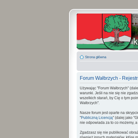
Strona główna
Forum Wałbrzych - Rejestr
Używając "Forum Wałbrzych" (dalej 
warunki. Jeśli na nie się nie zgad
wszelkich starań, by Cię o tym p
Wałbrzych".
Nasze forum jest oparte na skrypci
"
Publiczną Licencją
" (dalej jako 
nie odpowiada za to co możemy, a
Zgadzasz się nie publikować obraź
również innych materiałów, które