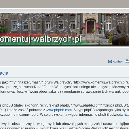
Kontakt
acja
jako "my", "nasze", "nas", "Forum Wałbrzych", "http://www.komentuj.walbrzych.pl")
zasz, proszę, nie wchodź na "Forum Wałbrzych" ani z niego nie korzystaj. Możemy z
oinformować, lecz w Twoim obowiązku leży regularnie sprawdzanie tych warunki p
e phpBB (dalej jako "oni", "ich", "skrypt phpBB", "www.phpbb.com", "Grupa phpBB")
"GPL") i może zostać pobrane z
www.phpbb.com
. Skrypt phpBB wspomaga tylko dysk
 czego nie możemy robić. W celu uzyskania więcej informacji o phpBB odwiedź
htt
liwych, obscenicznych, wulgarnych lub obrażających mniejszości rasowe, religijne 
 mogą pogwałcać prawo w Twoim kraju, kraju, gdzie "Forum Wałbrzych" jest hosto