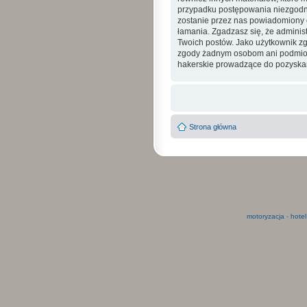
przypadku postępowania niezgodne
zostanie przez nas powiadomiony o
łamania. Zgadzasz się, że admini
Twoich postów. Jako użytkownik zg
zgody żadnym osobom ani podmioto
hakerskie prowadzące do pozyskan
Strona główna
motoryzacja
-
hotel