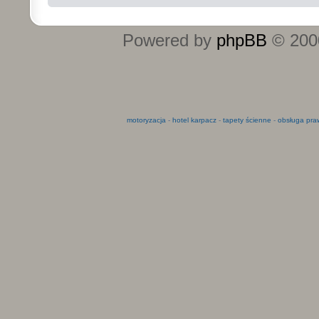
Powered by
phpBB
© 2000
motoryzacja
-
hotel karpacz
-
tapety ścienne
-
obsługa pra