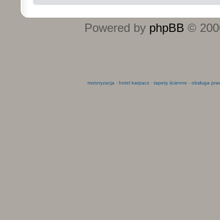
Powered by
phpBB
© 2000
motoryzacja
-
hotel karpacz
-
tapety ścienne
-
obsługa pra