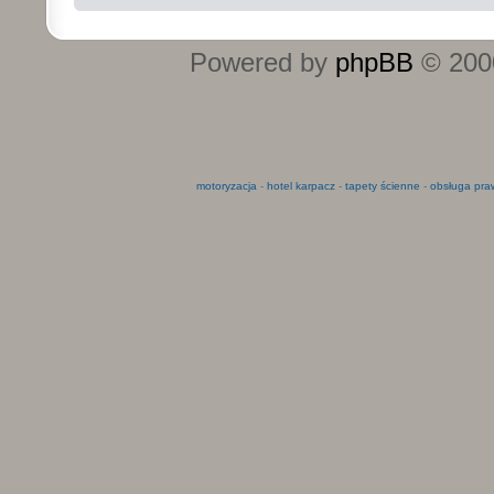
Powered by
phpBB
© 2000
motoryzacja
-
hotel karpacz
-
tapety ścienne
-
obsługa pra