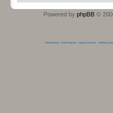
Powered by
phpBB
© 2000
motoryzacja
-
hotel karpacz
-
tapety ścienne
-
obsługa pra