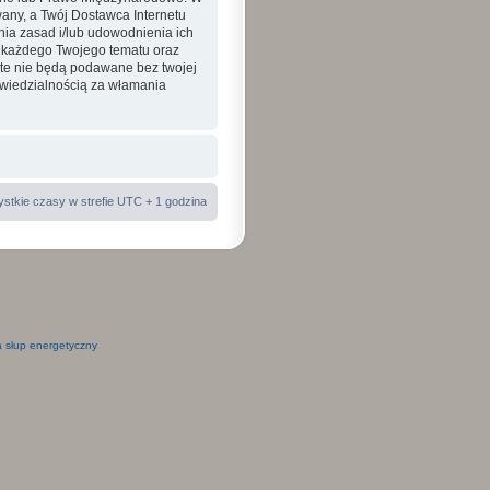
ny, a Twój Dostawca Internetu
nia zasad i/lub udowodnienia ich
a każdego Twojego tematu oraz
 te nie będą podawane bez twojej
wiedzialnością za włamania
stkie czasy w strefie UTC + 1 godzina
 słup energetyczny