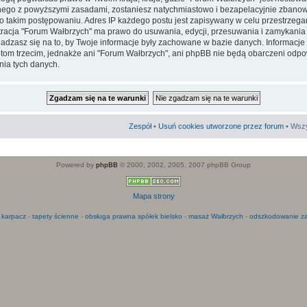
go z powyższymi zasadami, zostaniesz natychmiastowo i bezapelacyjnie zbanowa
 takim postępowaniu. Adres IP każdego postu jest zapisywany w celu przestrzega
stracja "Forum Wałbrzych" ma prawo do usuwania, edycji, przesuwania i zamykani
adzasz się na to, by Twoje informacje były zachowane w bazie danych. Informacje
m trzecim, jednakże ani "Forum Wałbrzych", ani phpBB nie będą obarczeni odpo
ia tych danych.
Zespół
•
Usuń cookies utworzone przez forum
• Wszy
Powered by
phpBB
© 2000, 2002, 2005, 2007 phpBB Group
Mapa strony
 karpacz
-
tapety ścienne
-
obsługa prawna spółek bielsko
-
masaż Wałbrzych
-
odszkodowanie za