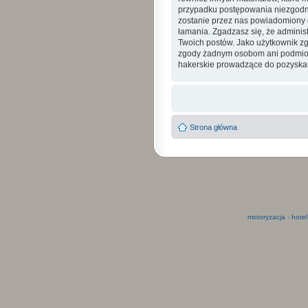
przypadku postępowania niezgodne
zostanie przez nas powiadomiony o
łamania. Zgadzasz się, że admini
Twoich postów. Jako użytkownik zg
zgody żadnym osobom ani podmioto
hakerskie prowadzące do pozyskan
Strona główna
motoryzacja
-
hotel