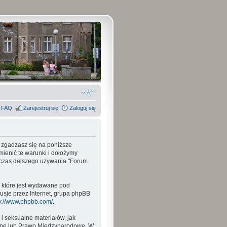
FAQ
Zarejestruj się
Zaloguj się
, zgadzasz się na poniższe
mienić te warunki i dołożymy
odczas dalszego używania "Forum
, które jest wydawane pod
usje przez Internet, grupa phpBB
p://www.phpbb.com/
.
i seksualne materiałów, jak
wane lub Prawo Międzynarodowe. W