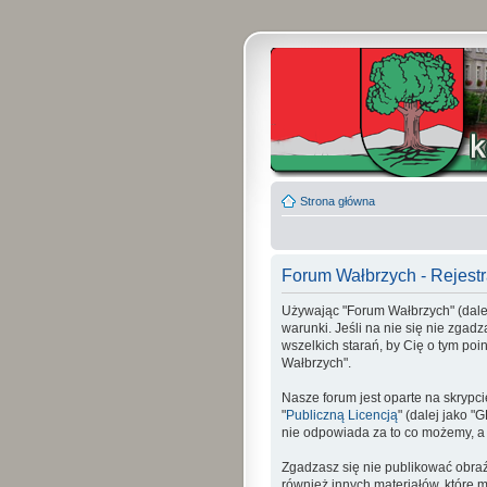
Strona główna
Forum Wałbrzych - Rejestr
Używając "Forum Wałbrzych" (dalej 
warunki. Jeśli na nie się nie zgad
wszelkich starań, by Cię o tym p
Wałbrzych".
Nasze forum jest oparte na skrypci
"
Publiczną Licencją
" (dalej jako 
nie odpowiada za to co możemy, a
Zgadzasz się nie publikować obraź
również innych materiałów, które