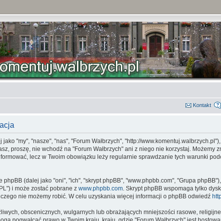
Kontakt
acja
jako "my", "nasze", "nas", "Forum Wałbrzych", "http://www.komentuj.walbrzych.pl")
zasz, proszę, nie wchodź na "Forum Wałbrzych" ani z niego nie korzystaj. Możemy z
oinformować, lecz w Twoim obowiązku leży regularnie sprawdzanie tych warunki p
e phpBB (dalej jako "oni", "ich", "skrypt phpBB", "www.phpbb.com", "Grupa phpBB")
"GPL") i może zostać pobrane z
www.phpbb.com
. Skrypt phpBB wspomaga tylko dysk
 czego nie możemy robić. W celu uzyskania więcej informacji o phpBB odwiedź
htt
liwych, obscenicznych, wulgarnych lub obrażających mniejszości rasowe, religijne 
 mogą pogwałcać prawo w Twoim kraju, kraju, gdzie "Forum Wałbrzych" jest hosto