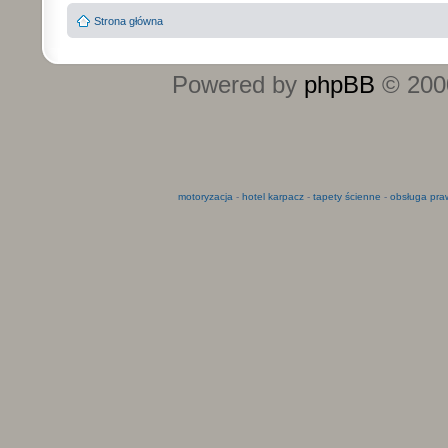
Strona główna
Powered by
phpBB
© 2000
motoryzacja
-
hotel karpacz
-
tapety ścienne
-
obsługa pra