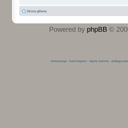
Strona główna
Powered by
phpBB
© 2000
motoryzacja
-
hotel karpacz
-
tapety ścienne
-
obsługa pra