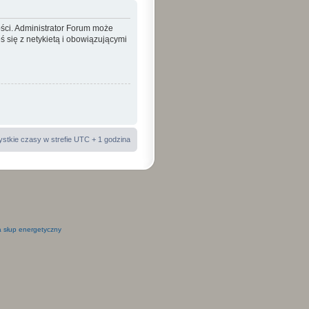
ości. Administrator Forum może
 się z netykietą i obowiązującymi
stkie czasy w strefie UTC + 1 godzina
 słup energetyczny