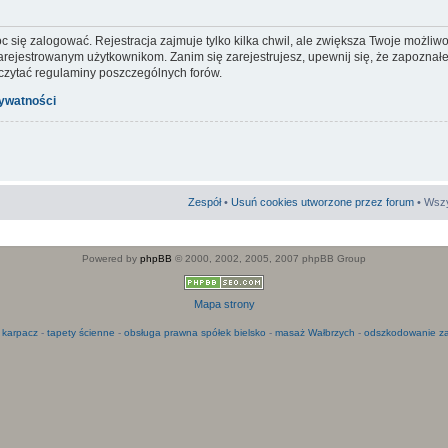
c się zalogować. Rejestracja zajmuje tylko kilka chwil, ale zwiększa Twoje możliw
ejestrowanym użytkownikom. Zanim się zarejestrujesz, upewnij się, że zapoznałeś
 czytać regulaminy poszczególnych forów.
rywatności
Zespół
•
Usuń cookies utworzone przez forum
• Wszy
Powered by
phpBB
© 2000, 2002, 2005, 2007 phpBB Group
Mapa strony
 karpacz
-
tapety ścienne
-
obsługa prawna spółek bielsko
-
masaż Wałbrzych
-
odszkodowanie za