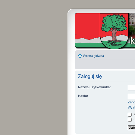
Strona główna
Zaloguj się
Nazwa użytkownika:
Hasło:
Zapo
Wyśl
Z
U