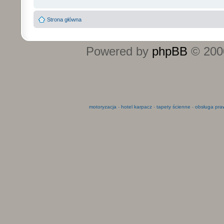
Strona główna
Powered by
phpBB
© 2000
motoryzacja
-
hotel karpacz
-
tapety ścienne
-
obsługa pra