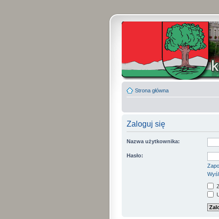
Strona główna
Zaloguj się
Nazwa użytkownika:
Hasło:
Zapo
Wyśl
Z
U