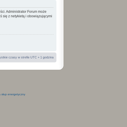
ości. Administrator Forum może
 się z netykietą i obowiązującymi
stkie czasy w strefie UTC + 1 godzina
 słup energetyczny