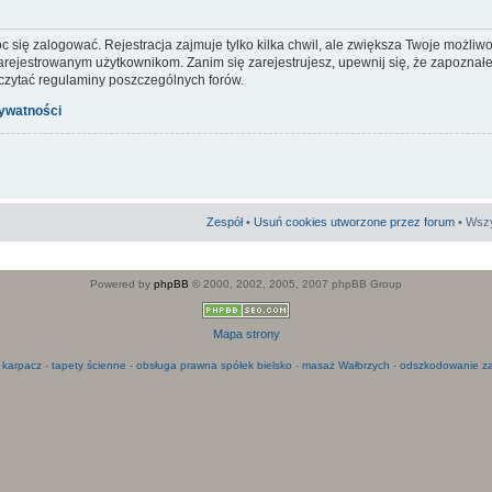
c się zalogować. Rejestracja zajmuje tylko kilka chwil, ale zwiększa Twoje możliw
ejestrowanym użytkownikom. Zanim się zarejestrujesz, upewnij się, że zapoznałeś
 czytać regulaminy poszczególnych forów.
rywatności
Zespół
•
Usuń cookies utworzone przez forum
• Wszy
Powered by
phpBB
© 2000, 2002, 2005, 2007 phpBB Group
Mapa strony
 karpacz
-
tapety ścienne
-
obsługa prawna spółek bielsko
-
masaż Wałbrzych
-
odszkodowanie za