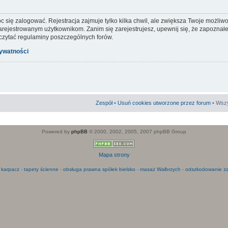
c się zalogować. Rejestracja zajmuje tylko kilka chwil, ale zwiększa Twoje możliw
ejestrowanym użytkownikom. Zanim się zarejestrujesz, upewnij się, że zapoznałeś
 czytać regulaminy poszczególnych forów.
rywatności
Zespół
•
Usuń cookies utworzone przez forum
• Wszy
Powered by
phpBB
© 2000, 2002, 2005, 2007 phpBB Group
Mapa strony
 karpacz
-
tapety ścienne
-
obsługa prawna spółek bielsko
-
masaż Wałbrzych
-
odszkodowanie za