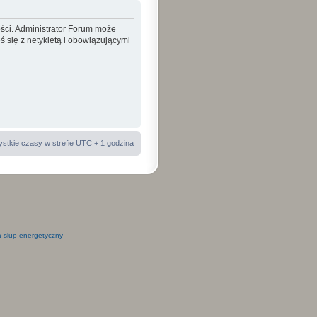
ości. Administrator Forum może
 się z netykietą i obowiązującymi
stkie czasy w strefie UTC + 1 godzina
 słup energetyczny