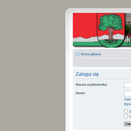
Strona główna
Zaloguj się
Nazwa użytkownika:
Hasło:
Zapo
Wyśl
Z
U