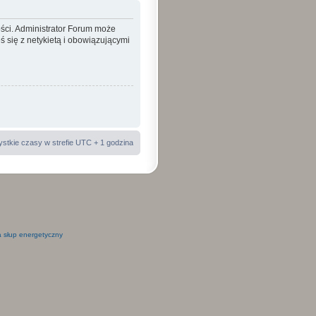
ości. Administrator Forum może
 się z netykietą i obowiązującymi
stkie czasy w strefie UTC + 1 godzina
 słup energetyczny