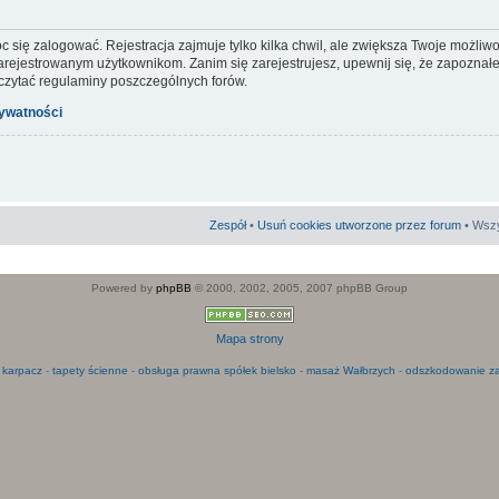
c się zalogować. Rejestracja zajmuje tylko kilka chwil, ale zwiększa Twoje możliw
ejestrowanym użytkownikom. Zanim się zarejestrujesz, upewnij się, że zapoznałeś
 czytać regulaminy poszczególnych forów.
rywatności
Zespół
•
Usuń cookies utworzone przez forum
• Wszy
Powered by
phpBB
© 2000, 2002, 2005, 2007 phpBB Group
Mapa strony
 karpacz
-
tapety ścienne
-
obsługa prawna spółek bielsko
-
masaż Wałbrzych
-
odszkodowanie za