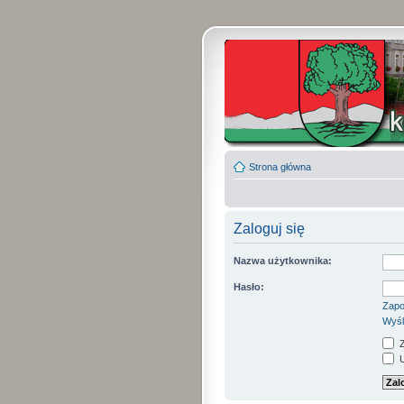
Strona główna
Zaloguj się
Nazwa użytkownika:
Hasło:
Zapo
Wyśl
Z
U