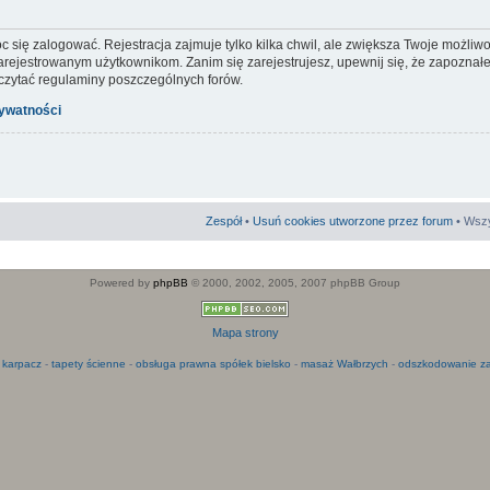
c się zalogować. Rejestracja zajmuje tylko kilka chwil, ale zwiększa Twoje możliw
ejestrowanym użytkownikom. Zanim się zarejestrujesz, upewnij się, że zapoznałeś
 czytać regulaminy poszczególnych forów.
rywatności
Zespół
•
Usuń cookies utworzone przez forum
• Wszy
Powered by
phpBB
© 2000, 2002, 2005, 2007 phpBB Group
Mapa strony
 karpacz
-
tapety ścienne
-
obsługa prawna spółek bielsko
-
masaż Wałbrzych
-
odszkodowanie za