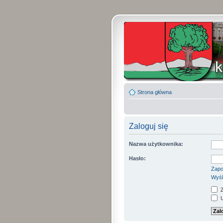
Strona główna
Zaloguj się
Nazwa użytkownika:
Hasło:
Zapo
Wyśl
Z
U