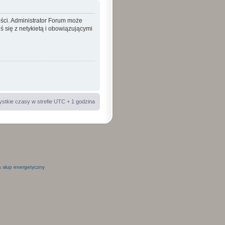
ości. Administrator Forum może
 się z netykietą i obowiązującymi
stkie czasy w strefie UTC + 1 godzina
 słup energetyczny