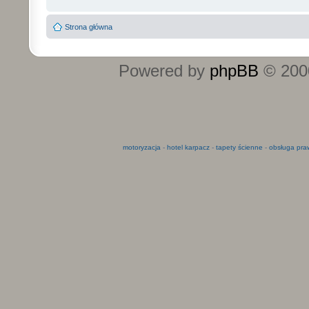
Strona główna
Powered by
phpBB
© 2000
motoryzacja
-
hotel karpacz
-
tapety ścienne
-
obsługa pra