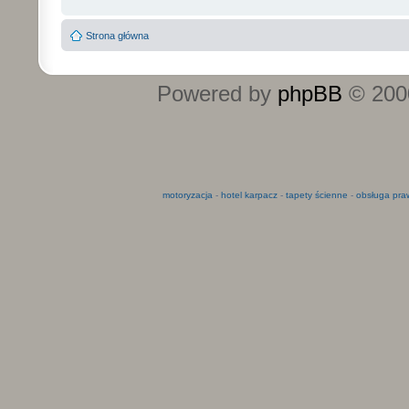
Strona główna
Powered by
phpBB
© 2000
motoryzacja
-
hotel karpacz
-
tapety ścienne
-
obsługa pra