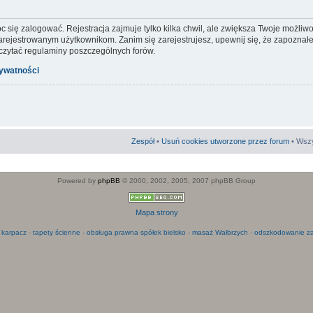
c się zalogować. Rejestracja zajmuje tylko kilka chwil, ale zwiększa Twoje możliw
ejestrowanym użytkownikom. Zanim się zarejestrujesz, upewnij się, że zapoznałeś
 czytać regulaminy poszczególnych forów.
rywatności
Zespół
•
Usuń cookies utworzone przez forum
• Wszy
Powered by
phpBB
© 2000, 2002, 2005, 2007 phpBB Group
Mapa strony
 karpacz
-
tapety ścienne
-
obsługa prawna spółek bielsko
-
masaż Wałbrzych
-
odszkodowanie za