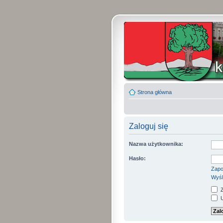
Strona główna
Zaloguj się
Nazwa użytkownika:
Hasło:
Zapo
Wyśl
Z
U