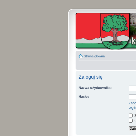
Strona główna
Zaloguj się
Nazwa użytkownika:
Hasło:
Zapo
Wyśl
Z
U