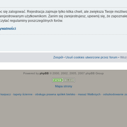
c się zalogować. Rejestracja zajmuje tylko kilka chwil, ale zwiększa Twoje możliw
ejestrowanym użytkownikom. Zanim się zarejestrujesz, upewnij się, że zapoznałeś
 czytać regulaminy poszczególnych forów.
rywatności
Zespół
•
Usuń cookies utworzone przez forum
• Wszy
Powered by
phpBB
© 2000, 2002, 2005, 2007 phpBB Group
Mapa strony
 karpacz
-
tapety ścienne
-
obsługa prawna spółek bielsko
-
masaż Wałbrzych
-
odszkodowanie za