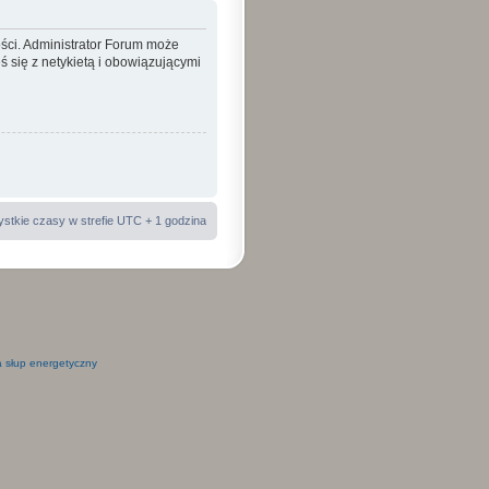
ości. Administrator Forum może
 się z netykietą i obowiązującymi
stkie czasy w strefie UTC + 1 godzina
 słup energetyczny