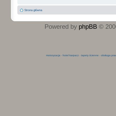
Strona główna
Powered by
phpBB
© 2000
motoryzacja
-
hotel karpacz
-
tapety ścienne
-
obsługa pra