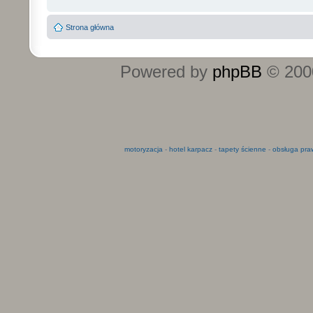
Strona główna
Powered by
phpBB
© 2000
motoryzacja
-
hotel karpacz
-
tapety ścienne
-
obsługa pra