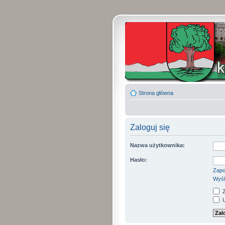
Strona główna
Zaloguj się
Nazwa użytkownika:
Hasło:
Zapo
Wyśl
Z
U