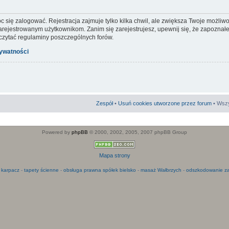
c się zalogować. Rejestracja zajmuje tylko kilka chwil, ale zwiększa Twoje możliw
ejestrowanym użytkownikom. Zanim się zarejestrujesz, upewnij się, że zapoznałeś
 czytać regulaminy poszczególnych forów.
rywatności
Zespół
•
Usuń cookies utworzone przez forum
• Wszy
Powered by
phpBB
© 2000, 2002, 2005, 2007 phpBB Group
Mapa strony
 karpacz
-
tapety ścienne
-
obsługa prawna spółek bielsko
-
masaż Wałbrzych
-
odszkodowanie za