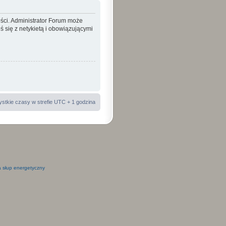
ości. Administrator Forum może
 się z netykietą i obowiązującymi
stkie czasy w strefie UTC + 1 godzina
 słup energetyczny