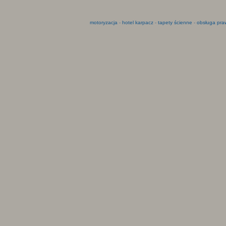
motoryzacja
-
hotel karpacz
-
tapety ścienne
-
obsługa pra