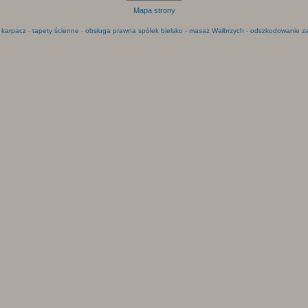
Mapa strony
 karpacz
-
tapety ścienne
-
obsługa prawna spółek bielsko
-
masaż Wałbrzych
-
odszkodowanie za