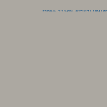
motoryzacja
-
hotel karpacz
-
tapety ścienne
-
obsługa pra