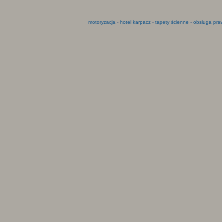
motoryzacja
-
hotel karpacz
-
tapety ścienne
-
obsługa pra